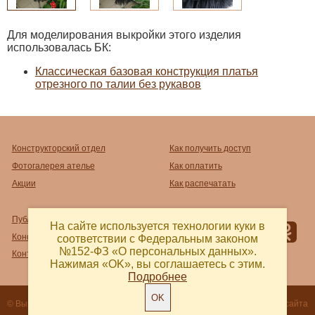
Для моделирования выкройки этого изделия
использовалась БК:
Классическая базовая конструкция платья
отрезного по талии без рукавов
Конструкторский отдел
Как получить доступ
Фотогалерея ателье
Как оплатить
Акции
Как распечатать
Публичный договор-оферта
На сайте используется технологии куки в
Конфиденциальность
соответствии с Федеральным законом
№152-ФЗ «О персональных данных».
Контакты и реквизиты
Нажимая «OK», вы соглашаетесь с этим.
Подробнее
OK
© Выкройка 2018 - 2026
Разработка сайта