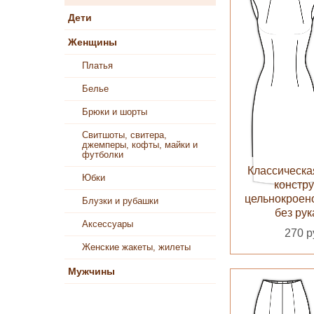
Дети
Женщины
Платья
Белье
Брюки и шорты
Свитшоты, свитера,
джемперы, кофты, майки и
футболки
Классическа
Юбки
констр
цельнокроен
Блузки и рубашки
без ру
Аксессуары
270 р
Женские жакеты, жилеты
Мужчины