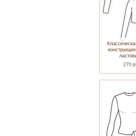
Классическа
конструкция
ластов
270 р