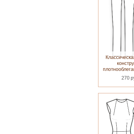
Классическа
констр
плотнооблег
270 р