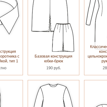
Классиче
нструкция
конс
воротника с
Базовая конструкция
цельнокрое
кой, тип 1
юбки-брюк
ру
атно
190 руб.
28