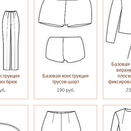
Базовая 
верхн
нструкция
Базовая конструкция
плоск
ких брюк
трусов-шорт
фиксиров
уб.
190 руб.
23