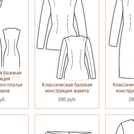
я базовая
укция
ого платья
Kлассическая базовая
Классиче
кавов
конструкция жакета
констру
уб.
280 руб.
28