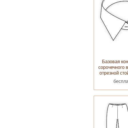
Базовая ко
сорочечного 
отрезной стой
беспл