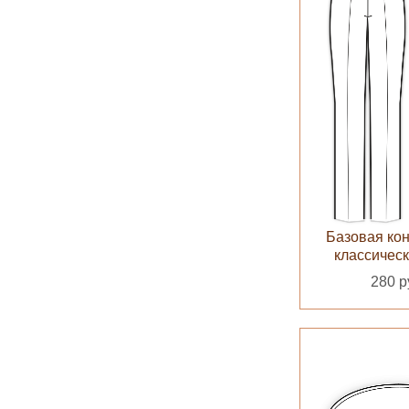
Базовая ко
классичес
280 р