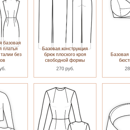
я базовая
я платья
Базовая конструкция
 талии без
брюк плоского кроя
Базовая 
вов
свободной формы
бюст
уб.
270 руб.
28