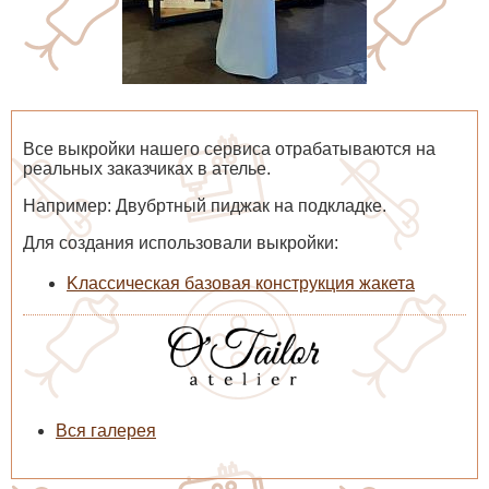
280 руб.
069
Все выкройки нашего сервиса отрабатываются на
реальных заказчиках в ателье.
Например: Двубртный пиджак на подкладке.
Для создания использовали выкройки:
Kлассическая базовая конструкция жакета
Классическая базовая
конструкция
цельнокроеного платья с
Вся галерея
рукавами
280 руб.