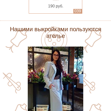
190 руб.
039
Нашими выкройками пользуются
ателье
Выкройка классических
брюк со складками для
мальчиков рост 80 -
164см + МК