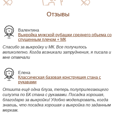
Отзывы
Валентина
Выкройка мужской рубашки среднего объема со
спущенным плечом + МК
Спасибо за выкройку и МК. Все получилось
великолепно. Когда возникали затруднения, я писала и
мне отвечали
Елена
Классическая базовая конструкция стана с
рукавами
Отшита ещё одна блуза, теперь полуприлегающего
Базовая конструкция
силуэта по БК стана с рукавами. Посадка хорошая,
бюстье
благодарю за выкройки! Удобно моделировать, когда
280 руб.
знаешь, что посадка хорошая и выкройка по заданным
меркам.