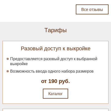
Все отзывы
Тарифы
Разовый доступ к выкройке
Предоставляется разовый доступ к выбранной
выкройке
Возможность ввода одного набора размеров
Классическая базовая
конструкция платья
от 190 руб.
отрезного по талии с
рукавами
280 руб.
Каталог