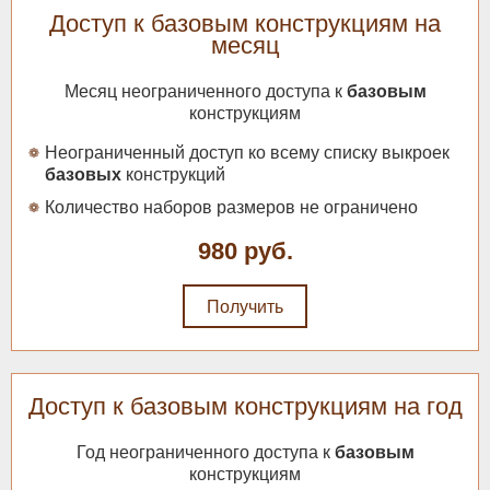
Доступ к базовым конструкциям на
месяц
Месяц неограниченного доступа к
базовым
конструкциям
Неограниченный доступ ко всему списку выкроек
базовых
конструкций
Количество наборов размеров не ограничено
980 руб.
Получить
Выкройка трусиков шорт
без среднего шва + МК
220 руб.
Доступ к базовым конструкциям на год
018
Год неограниченного доступа к
базовым
конструкциям