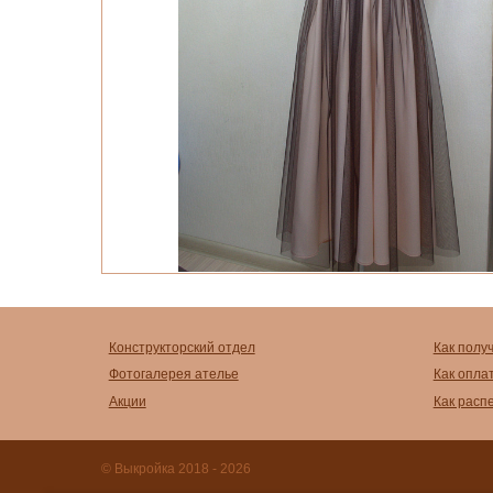
Конструкторский отдел
Как полу
Фотогалерея ателье
Как опла
Акции
Как расп
© Выкройка 2018 - 2026