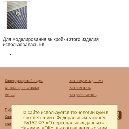
Для моделирования выкройки этого изделия
использовалась БК:
Конструкторский отдел
Как получить доступ
Фотогалерея ателье
Как оплатить
Акции
Как распечатать
Публичный договор-оферта
На сайте используется технологии куки в
Конфиденциальность
соответствии с Федеральным законом
№152-ФЗ «О персональных данных».
Контакты и реквизиты
Нажимая «OK», вы соглашаетесь с этим.