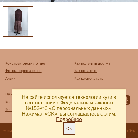
Конструкторский отдел
Как получить доступ
Фотогалерея ателье
Как оплатить
Акции
Как распечатать
Публичный договор-оферта
На сайте используется технологии куки в
Конфиденциальность
соответствии с Федеральным законом
№152-ФЗ «О персональных данных».
Контакты и реквизиты
Нажимая «OK», вы соглашаетесь с этим.
Подробнее
OK
© Выкройка 2018 - 2026
Разработка сайта