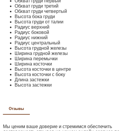
Обхват груди первый
Обхват груди третий
Обхват груди четвертый
Высота бока груди
Высота груди от талии
Радиус верхний
Радиус боковой
Радиус нижний
Радиус центральный
Высота грудной железы
Ширина грудной железы
Ширина перемычки
Ширина косточки
Высота косточки в центре
Высота косточки с боку
Длина застежки
Высота застежки
Отзывы
Мы ценим ваше доверие и стремимся обеспечить