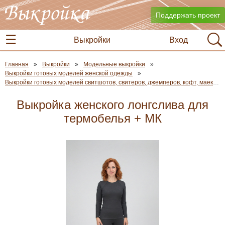
Поддержать проект
Выкройки
Вход
Главная
Выкройки
Модельные выкройки
Выкройки готовых моделей женской одежды
Выкройки готовых моделей свитшотов, свитеров, джемперов, кофт, маек и футболок
Выкройка женского лонгслива для
термобелья + МК