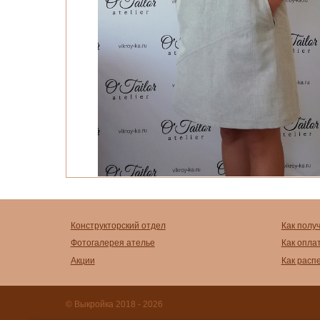
Конструкторский отдел
Как полу
Фотогалерея ателье
Как опла
Акции
Как расп
© Выкройка 2018 - 2026