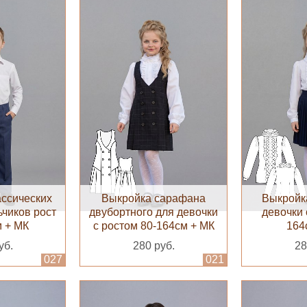
ассических
Выкройка сарафана
Выкройка
ьчиков рост
двубортного для девочки
девочки 
м + МК
с ростом 80-164см + МК
164
уб.
280 руб.
28
027
021