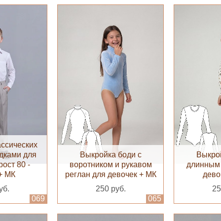
ассических
адками для
Выкройка боди с
Выкрой
ост 80 -
воротником и рукавом
длинным 
+ МК
реглан для девочек + МК
дево
уб.
250 руб.
25
069
065