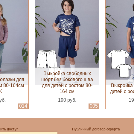
Выкройка свободных
олазки для
шорт без бокового шва
ом 80-164см
для детей с ростом 80-
Выкройка 
К
164 см
детей с ро
уб.
190 руб.
19
014
005
чить доступ
Публичный договор-оферта