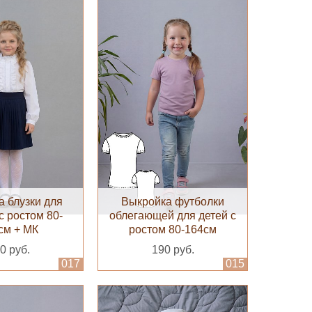
 блузки для
Выкройка футболки
с ростом 80-
облегающей для детей с
см + МК
ростом 80-164см
0 руб.
190 руб.
017
015