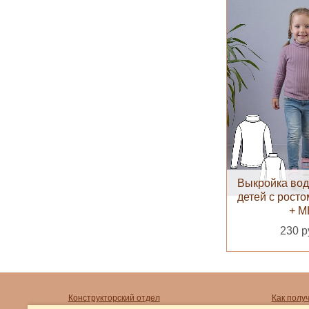
Выкройка вод
детей с рост
+ М
230 р
Конструкторский отдел
Как полу