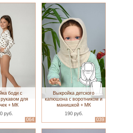
ка боди с
Выкройка детского
рукавом для
капюшона с воротником и
чек + МК
манишкой + МК
0 руб.
190 руб.
064
039