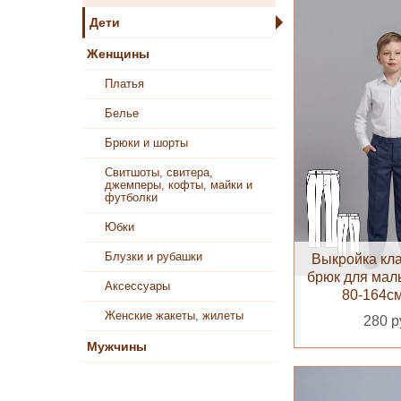
Дети
Женщины
Платья
Белье
Брюки и шорты
Свитшоты, свитера,
джемперы, кофты, майки и
футболки
Юбки
Блузки и рубашки
Выкройка кл
брюк для мал
Аксессуары
80-164с
Женские жакеты, жилеты
280 р
Мужчины