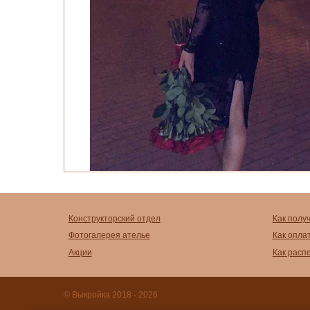
Конструкторский отдел
Как полу
Фотогалерея ателье
Как опла
Акции
Как расп
© Выкройка 2018 - 2026