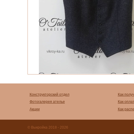
Конструкторский отдел
Как полу
Фотогалерея ателье
Как опла
Акции
Как расп
© Выкройка 2018 - 2026