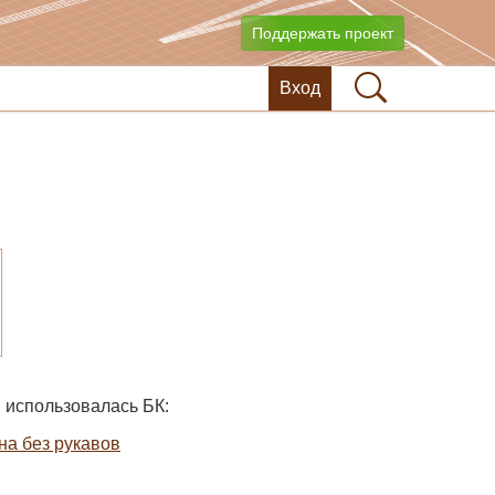
Поддержать проект
Вход
 использовалась БК:
на без рукавов