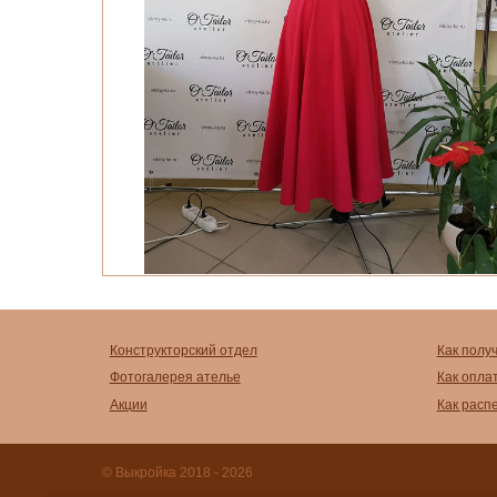
Конструкторский отдел
Как полу
Фотогалерея ателье
Как опла
Акции
Как расп
© Выкройка 2018 - 2026