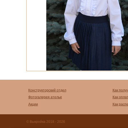
Конструкторский отдел
Как полу
Фотогалерея ателье
Как опла
Акции
Как расп
© Выкройка 2018 - 2026