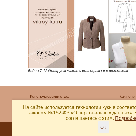
Видео 7. Моделируем жакет с рельефами и воротником
Конструкторский отдел
Как полу
Фотогалерея ателье
Как опла
На сайте используется технологии куки в соотве
Акции
Как расп
законом №152-ФЗ «О персональных данных».
соглашаетесь с этим.
Подробн
OK
© Выкройка 2018 - 2026