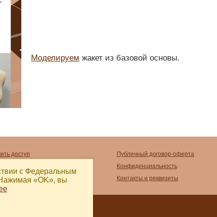
Моделируем
жакет из базовой основы.
чить доступ
Публичный договор-оферта
тить
Конфиденциальность
тствии с Федеральным
ечатать
Контакты и реквизиты
 Нажимая «OK», вы
ее