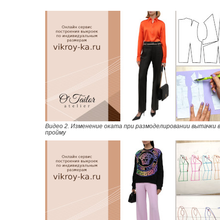
Видео 2. Изменение оката при размоделировании вытачки 
пройму