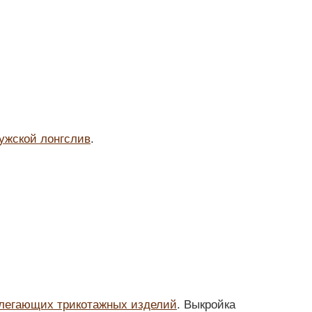
ужской лонгслив
.
блегающих трикотажных изделий
. Выкройка