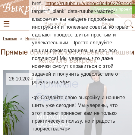
href="
https://rutube.ru/video/c8c4b6279aecd
Поддержать проект
target="_blank" data-rutube>мастер-
классе</a> вы найдете подробные
Выкройки
Вход
инструкции и полезные советы, которые
сделают процесс шитья простым и
Главная
Новости
увлекательным. Просто следуйте
нашим рекомендациям, и у вас все
Прямые брюки малого объема в нашем
получится! Мы уверены, что даже
каталоге выкроек
новички смогут справиться с этой
задачей и получить удовольствие от
26.10.2024
результата.</p>
<p>Создайте свою выкройку и начните
шить уже сегодня! Мы уверены, что
этот проект принесет вам не только
практическую пользу, но и радость
творчества.</p>