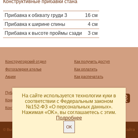
Конструктивные прибавки стана
Прибавка к обхвату груди 3
16 см
Прибавка к ширине спины
4 см
Прибавка к высоте проймы сзади
3 см
Конструкторский отдел
Как получить доступ
Фотогалерея ателье
Как оплатить
Акции
Как распечатать
Публичный договор-оферта
На сайте используется технологии куки в
Конфиденциальность
соответствии с Федеральным законом
№152-ФЗ «О персональных данных».
Контакты и реквизиты
Нажимая «OK», вы соглашаетесь с этим.
Подробнее
OK
© Выкройка 2018 - 2026
Разработка сайта