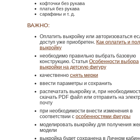
кофточки без рукава
платья без рукава
сарафаны и т. д.
ВАЖНО:
Оплатить выкройку или авторизоваться ес
доступ уже приобретен.
Как оплатить и по
выкройку
необходимо правильно выбрать базовую
конструкцию. Статья
Особенности выбора
выкройки на детскую фигуру
качественно
снять мерки
ввести параметры и сохранить
распечатать выкройку и, при необходимост
скачать PDF файл или отправить на элект
почту
при необходимости внести изменения в
соответствии с
особенностями фигуры
моделировать выкройку для получения ж
модели
выкройка будет сохранена в Личном кабин