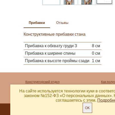
Прибавки
Отзывы
Конструктивные прибавки стана
Прибавка к обхвату груди 3
8 см
Прибавка к ширине спины
0 см
Прибавка к высоте проймы сзади
1 см
Конструкторский отдел
Как полу
Фотогалерея ателье
Как опла
На сайте используется технологии куки в соотве
Акции
Как расп
законом №152-ФЗ «О персональных данных».
соглашаетесь с этим.
Подробн
OK
© Выкройка 2018 - 2026