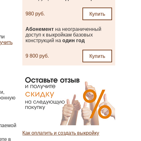
980 руб.
Купить
Абонемент
на неограниченный
доступ к выкройкам базовых
ли
конструкций на
один год
лучить
9 800 руб.
Купить
и,
ронную
елаемой
Как оплатить и создать выкройку
ете в