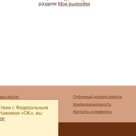
разделе
Мои выкройки
чить доступ
Публичный договор-оферта
тить
Конфиденциальность
тствии с Федеральным
ечатать
Контакты и реквизиты
 Нажимая «OK», вы
ее