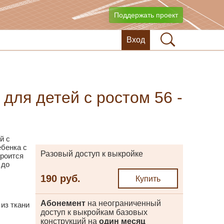
Поддержать проект
Вход
 для детей с ростом 56 -
й с
ебенка с
Разовый доступ к выкройке
троится
 до
190 руб.
Купить
Абонемент
на неограниченный
из ткани
доступ к выкройкам базовых
конструкций на
один месяц