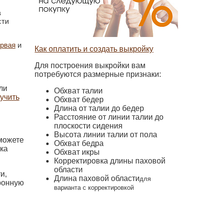
в
сти
ервая
и
Как оплатить и создать выкройку
Для построения выкройки вам
потребуются размерные признаки:
ли
Обхват талии
лучить
Обхват бедер
Длина от талии до бедер
Расстояние от линии талии до
плоскости сидения
Высота линии талии от пола
можете
Обхват бедра
ка
Обхват икры
Корректировка длины паховой
области
и,
Длина паховой области
для
ронную
варианта с корректировкой