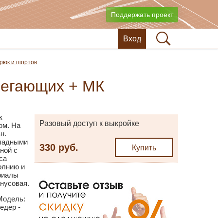
Поддержать проект
Вход
рюк и шортов
легающих + МК
к
Разовый доступ к выкройке
ом. На
н.
кладными
330 руб.
Купить
ной с
са
олнию и
ериалы
нусовая.
Модель:
едер -