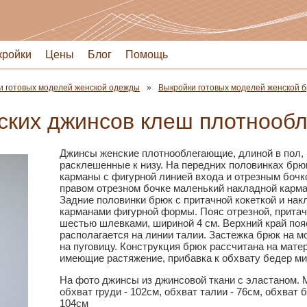
кройки
Цены
Блог
Помощь
и готовых моделей женской одежды
Выкройки готовых моделей женской б
ских джинсов клеш плотнооб
Джинсы женские плотнооблегающие, длиной в пол,
расклешенные к низу. На передних половинках брю
карманы с фигурной линией входа и отрезным бочк
правом отрезном бочке маленький накладной карма
Задние половинки брюк с притачной кокеткой и на
карманами фигурной формы. Пояс отрезной, притач
шестью шлевками, шириной 4 см. Верхний край поя
располагается на линии талии. Застежка брюк на м
на пуговицу. Конструкция брюк рассчитана на мат
имеющие растяжение, прибавка к обхвату бедер ми
На фото джинсы из джинсовой ткани с эластаном. 
обхват груди - 102см, обхват талии - 76см, обхват б
104см