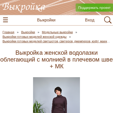
Поддержать проект
Выкройки
Вход
Главная
Выкройки
Модельные выкройки
Выкройки готовых моделей женской одежды
Выкройки готовых моделей свитшотов, свитеров, джемперов, кофт, маек и футболок
Выкройка женской водолазки
облегающий с молнией в плечевом шве
+ МК