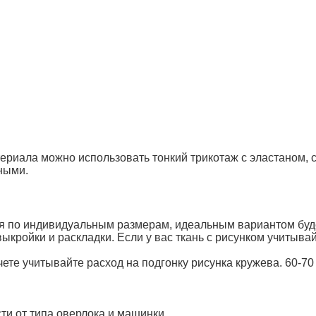
ериала можно использовать тонкий трикотаж с эластаном, с
ными.
тся по индивидуальным размерам, идеальным вариантом буд
ыкройки и раскладки. Если у вас ткань с рисунком учитывай
ете учитывайте расход на подгонку рисунка кружева. 60-70
сти от типа оверлока и машинки.