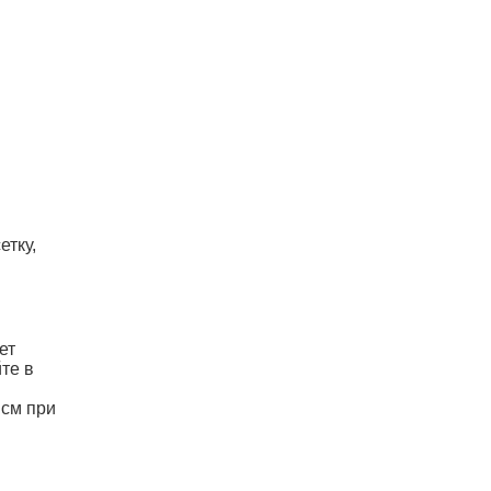
етку,
ет
те в
 см при