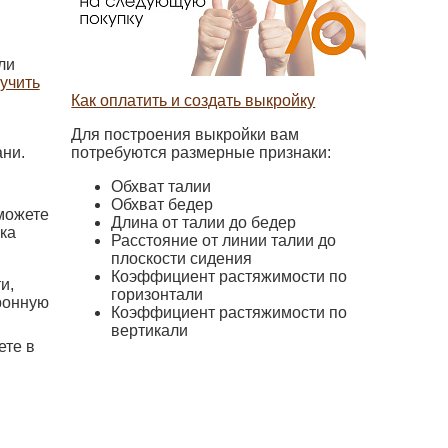
ли
лучить
Как оплатить и создать выкройку
Для построения выкройки вам
потребуются размерные признаки:
ни.
Обхват талии
Обхват бедер
можете
Длина от талии до бедер
ка
Расстояние от линии талии до
плоскости сидения
Коэффициент растяжимости по
и,
горизонтали
ронную
Коэффициент растяжимости по
вертикали
ете в