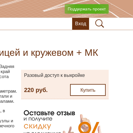
Поддержать проект
Вход
ицей и кружевом + МК
 Задняя
 край
Разовый доступ к выкройке
сота
220 руб.
Купить
аметрам.
тали и
иалами.
в
, в
узлы и
нечного