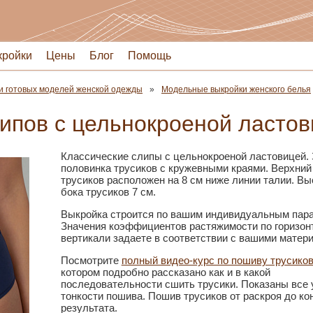
кройки
Цены
Блог
Помощь
и готовых моделей женской одежды
Модельные выкройки женского белья
липов с цельнокроеной ластов
Классические слипы с цельнокроеной ластовицей.
половинка трусиков с кружевными краями. Верхний
трусиков расположен на 8 см ниже линии талии. Вы
бока трусиков 7 см.
Выкройка строится по вашим индивидуальным пар
Значения коэффициентов растяжимости по горизон
вертикали задаете в соответствии с вашими матер
Посмотрите
полный видео-курс по пошиву трусико
котором подробно рассказано как и в какой
последовательности сшить трусики. Показаны все 
тонкости пошива. Пошив трусиков от раскроя до ко
результата.