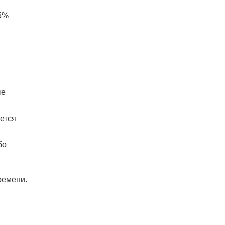
 5%
ые
ется
бо
ремени.